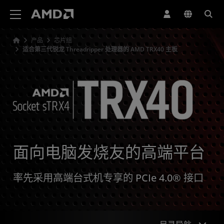
AMD 网站无障碍声明
产品
芯片组
适合第三代锐龙 Threadripper 处理器的 AMD TRX40 主板
面向电脑发烧友的高端平台
率先采用高端台式机专享的 PCIe 4.0® 接口