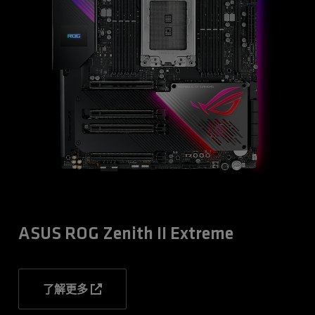
ASUS ROG Zenith II Extreme
了解更多