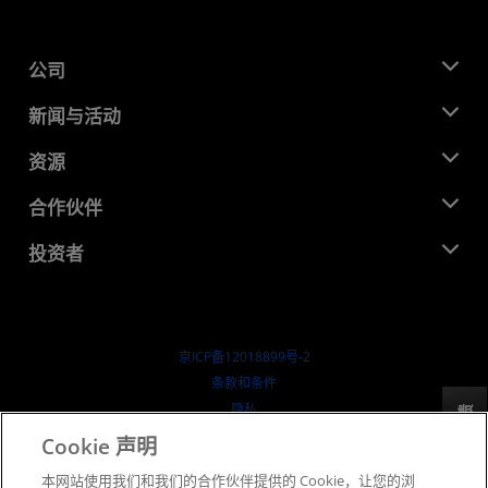
公司
关于 AMD
新闻与活动
管理团队
新闻中心
资源
企业责任
活动
就业机会
开发中心
合作伙伴
媒体库
联系我们
博客
AMD 合作伙伴中心
投资者
成功案例
授权经销商
研讨会
投资者关系
AMD 大学计划
探索资源
财务信息
董事会
京ICP备12018899号-2
治理文件
​条款和条件
SEC 报告
隐私
反馈
商标
Cookie 声明
供应链透明度
本网站使用我们和我们的合作伙伴提供的 Cookie，让您的浏
公开公平竞争