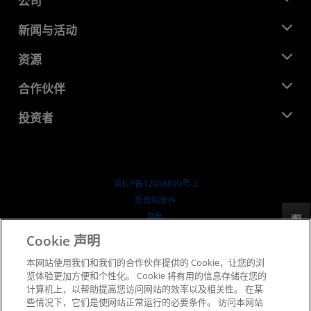
公司
关于 AMD
新闻与活动
管理团队
新闻中心
资源
企业责任
活动
就业机会
开发中心
合作伙伴
媒体库
联系我们
博客
AMD 合作伙伴中心
投资者
成功案例
授权经销商
研讨会
投资者关系
AMD 大学计划
探索资源
财务信息
董事会
京ICP备12018899号-2
治理文件
​条款和条件
SEC 报告
隐私
反馈
商标
Cookie 声明
供应链透明度
本网站使用我们和我们的合作伙伴提供的 Cookie，让您的浏
公开公平竞争
览体验更加方便和个性化。 Cookie 将有用的信息存储在您的
英国税收策略
计算机上，以帮助提高您访问网站的效率以及相关性。 在某
Cookie 政策
些情况下，它们是使网站正常运行的必要条件。 访问本网站