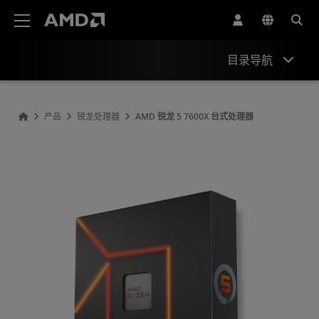
AMD 网站无障碍声明
目录导航
概观
产品
锐龙处理器
AMD 锐龙 5 7600X 台式处理器
规格
驱动程序和资源