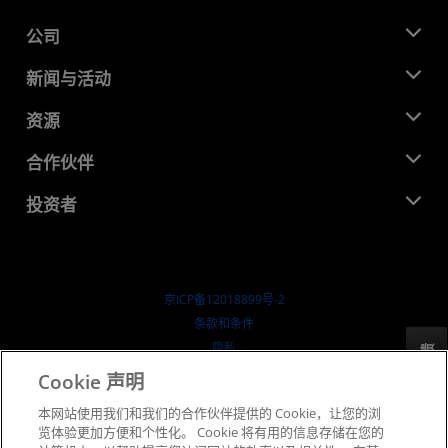
公司
关于 AMD
新闻与活动
管理团队
新闻中心
资源
企业责任
活动
就业机会
开发中心
合作伙伴
媒体库
联系我们
博客
AMD 合作伙伴中心
投资者
成功案例
授权经销商
研讨会
投资者关系
AMD 大学计划
探索资源
财务信息
董事会
京ICP备12018899号-2
治理文件
​条款和条件
SEC 报告
隐私
反馈
商标
Cookie 声明
供应链透明度
本网站使用我们和我们的合作伙伴提供的 Cookie，让您的浏
公开公平竞争
览体验更加方便和个性化。 Cookie 将有用的信息存储在您的
英国税收策略