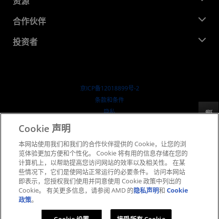
资源
企业责任
活动
就业机会
开发中心
合作伙伴
媒体库
联系我们
博客
AMD 合作伙伴中心
投资者
成功案例
授权经销商
研讨会
投资者关系
AMD 大学计划
探索资源
财务信息
董事会
京ICP备12018899号-2
治理文件
​条款和条件
SEC 报告
隐私
反馈
商标
Cookie 声明
供应链透明度
本网站使用我们和我们的合作伙伴提供的 Cookie，让您的浏
公开公平竞争
览体验更加方便和个性化。 Cookie 将有用的信息存储在您的
英国税收策略
计算机上，以帮助提高您访问网站的效率以及相关性。 在某
Cookie 政策
些情况下，它们是使网站正常运行的必要条件。 访问本网站
即表示，您授权我们使用并同意使用 Cookie 政策中列出的
Cookie 设置
Cookie。 有关更多信息，请参阅 AMD 的
隐私声明
和
Cookie
政策
。
© 2026 Advanced Micro Devices, Inc.