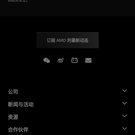
到绝对安全。
订阅 AMD 的最新动态
Weixin
Weibo
Bilibili
Subscriptions
公司
关于 AMD
新闻与活动
管理团队
新闻中心
资源
企业责任
活动
就业机会
开发中心
合作伙伴
媒体库
联系我们