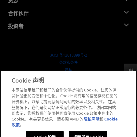
资源
企业责任
活动
就业机会
开发中心
合作伙伴
媒体库
联系我们
博客
AMD 合作伙伴中心
投资者
成功案例
授权经销商
研讨会
投资者关系
AMD 大学计划
探索资源
财务信息
董事会
京ICP备12018899号-2
治理文件
​条款和条件
SEC 报告
隐私
反馈
商标
Cookie 声明
供应链透明度
本网站使用我们和我们的合作伙伴提供的 Cookie，让您的浏
公开公平竞争
览体验更加方便和个性化。 Cookie 将有用的信息存储在您的
英国税收策略
计算机上，以帮助提高您访问网站的效率以及相关性。 在某
Cookie 政策
些情况下，它们是使网站正常运行的必要条件。 访问本网站
即表示，您授权我们使用并同意使用 Cookie 政策中列出的
Cookie 设置
Cookie。 有关更多信息，请参阅 AMD 的
隐私声明
和
Cookie
政策
。
© 2026 Advanced Micro Devices, Inc.