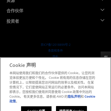
资源
企业责任
活动
就业机会
开发中心
合作伙伴
媒体库
联系我们
博客
AMD 合作伙伴中心
投资者
成功案例
授权经销商
研讨会
投资者关系
AMD 大学计划
探索资源
财务信息
董事会
京ICP备12018899号-2
治理文件
​条款和条件
SEC 报告
隐私
反馈
商标
Cookie 声明
供应链透明度
本网站使用我们和我们的合作伙伴提供的 Cookie，让您的浏
公开公平竞争
览体验更加方便和个性化。 Cookie 将有用的信息存储在您的
英国税收策略
计算机上，以帮助提高您访问网站的效率以及相关性。 在某
Cookie 政策
些情况下，它们是使网站正常运行的必要条件。 访问本网站
即表示，您授权我们使用并同意使用 Cookie 政策中列出的
Cookie 设置
Cookie。 有关更多信息，请参阅 AMD 的
隐私声明
和
Cookie
政策
。
© 2026 Advanced Micro Devices, Inc.