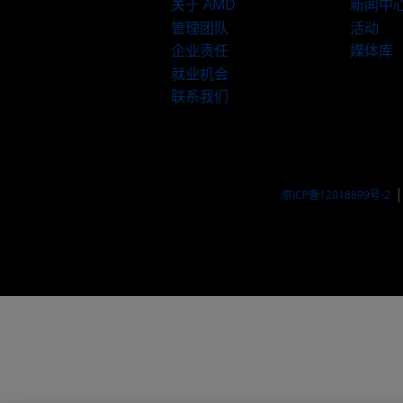
关于 AMD
新闻中
管理团队
活动
企业责任
媒体库
就业机会
联系我们
京ICP备12018899号-2