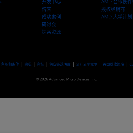
心
开发中心
AMD 合作伙
博客
授权经销商
成功案例
AMD 大学计划
研讨会
探索资源
​条款和条件
隐私
商标
供应链透明度
公开公平竞争
英国税收策略
C
© 2026 Advanced Micro Devices, Inc.