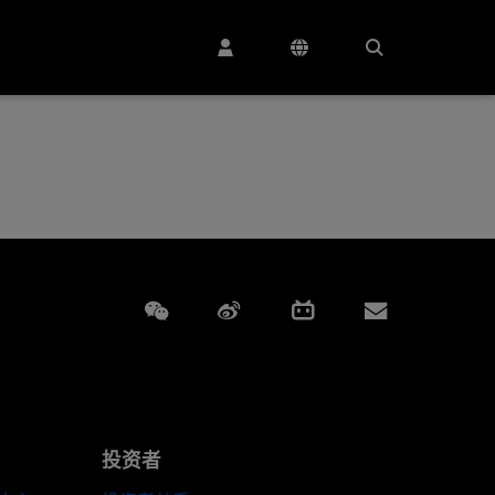
Weixin
Weibo
Bilibili
Subscript
投资者