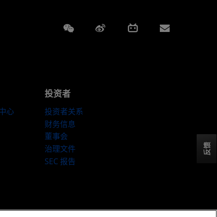
Weixin
Weibo
Bilibili
Subscript
投资者
伴中心
投资者关系
财务信息
董事会
反馈
治理文件
SEC 报告
ookie 政策
Cookie 设置