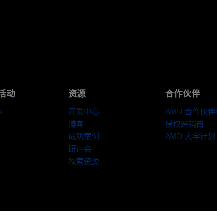
活动
资源
合作伙伴
心
开发中心
AMD 合作伙
博客
授权经销商
成功案例
AMD 大学计划
研讨会
探索资源
​条款和条件
隐私
商标
供应链透明度
公开公平竞争
英国税收策略
C