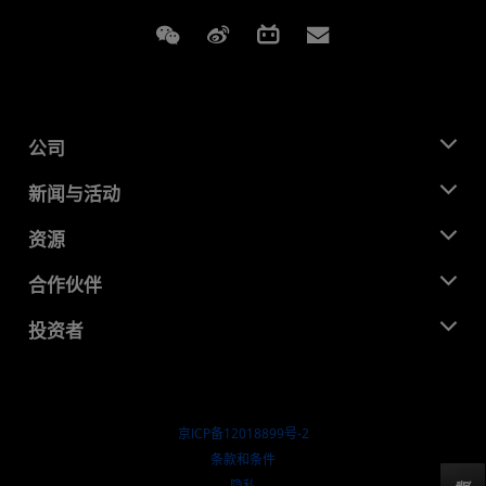
Weixin
Weibo
Bilibili
Subscriptions
公司
关于 AMD
新闻与活动
管理团队
新闻中心
资源
企业责任
活动
就业机会
开发中心
合作伙伴
媒体库
联系我们
博客
AMD 合作伙伴中心
投资者
成功案例
授权经销商
研讨会
投资者关系
AMD 大学计划
探索资源
财务信息
董事会
京ICP备12018899号-2
治理文件
​条款和条件
SEC 报告
隐私