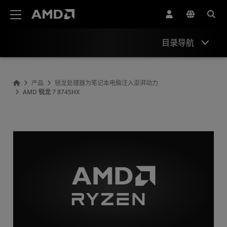
AMD 网站无障碍声明
目录导航
概观
产品
锐龙处理器为笔记本电脑注入澎湃动力
AMD 锐龙 7 8745HX
规格
驱动程序和资源