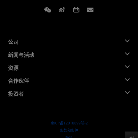
Weixin
Weibo
Bilibili
Subscriptions
公司
关于 AMD
新闻与活动
管理团队
新闻中心
资源
企业责任
活动
就业机会
开发中心
合作伙伴
媒体库
联系我们
博客
AMD 合作伙伴中心
投资者
成功案例
授权经销商
研讨会
投资者关系
AMD 大学计划
探索资源
财务信息
董事会
京ICP备12018899号-2
治理文件
​条款和条件
SEC 报告
隐私