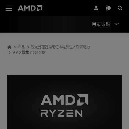
AMD 网站无障碍声明
目录导航
概观
产品
锐龙处理器为笔记本电脑注入澎湃动力
AMD 锐龙 7 8840HX
规格
驱动程序和资源