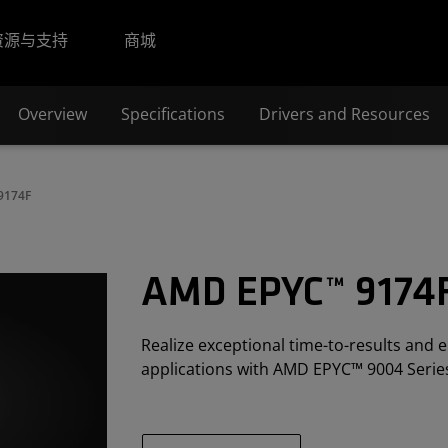
资源与支持
商城
Overview
Specifications
Drivers and Resources
9174F
AMD EPYC™ 9174
Realize exceptional time-to-results and e
applications with AMD EPYC™ 9004 Serie