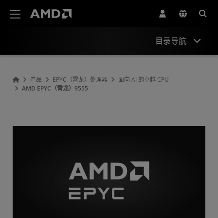
AMD 网站无障碍声明
目录导航
概观
产品
EPYC（霄龙）处理器
面向 AI 的卓越 CPU
AMD EPYC（霄龙）9555
规格
驱动程序和资源