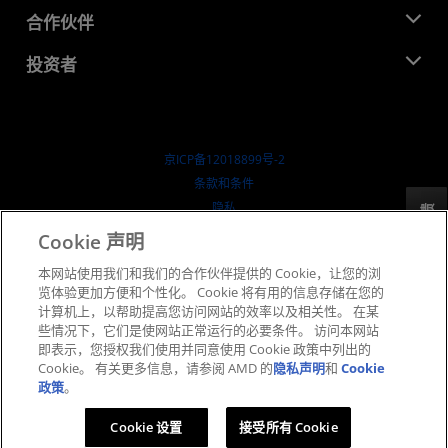
活动
就业机会
开发中心
合作伙伴
媒体库
联系我们
博客
AMD 合作伙伴中心
投资者
成功案例
授权经销商
研讨会
投资者关系
AMD 大学计划
探索资源
财务信息
董事会
京ICP备12018899号-2
治理文件
​条款和条件
SEC 报告
隐私
反馈
商标
Cookie 声明
供应链透明度
本网站使用我们和我们的合作伙伴提供的 Cookie，让您的浏
公开公平竞争
览体验更加方便和个性化。 Cookie 将有用的信息存储在您的
英国税收策略
计算机上，以帮助提高您访问网站的效率以及相关性。 在某
Cookie 政策
些情况下，它们是使网站正常运行的必要条件。 访问本网站
即表示，您授权我们使用并同意使用 Cookie 政策中列出的
Cookie 设置
Cookie。 有关更多信息，请参阅 AMD 的
隐私声明
和
Cookie
政策
。
© 2026 Advanced Micro Devices, Inc.
Cookie 设置
接受所有 Cookie