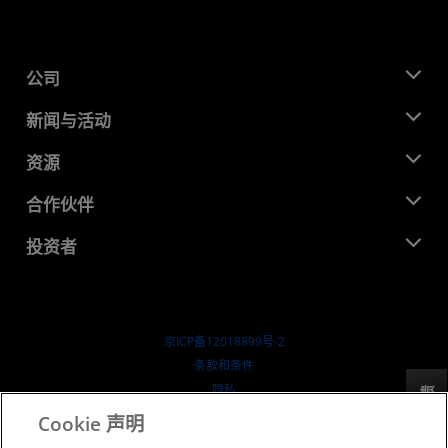
公司
关于 AMD
新闻与活动
管理团队
新闻中心
资源
企业责任
活动
就业机会
开发中心
合作伙伴
媒体库
联系我们
博客
AMD 合作伙伴中心
投资者
成功案例
授权经销商
研讨会
投资者关系
AMD 大学计划
探索资源
财务信息
董事会
京ICP备12018899号-2
治理文件
​条款和条件
SEC 报告
隐私
反馈
商标
Cookie 声明
供应链透明度