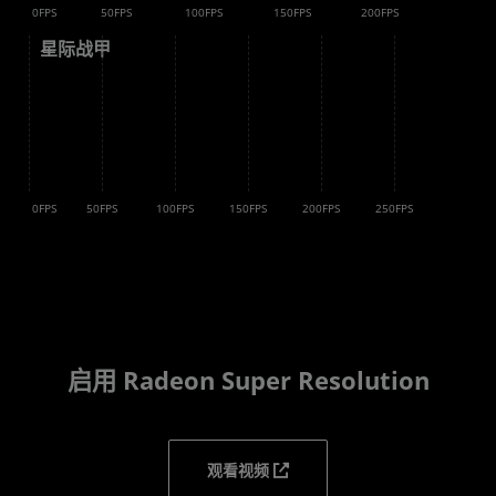
0FPS
50FPS
100FPS
150FPS
200FPS
星际战甲
 倍
 倍
 倍
0FPS
50FPS
100FPS
150FPS
200FPS
250FPS
启用 Radeon Super Resolution
观看视频