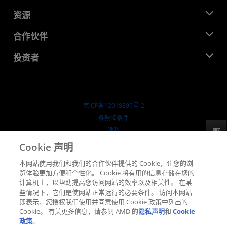
管理团队
新闻中心
资源
企业责任
活动
就业机会
开发中心
合作伙伴
媒体库
联系我们
博客
AMD 合作伙伴中心
投资者
成功案例
授权经销商
研讨会
投资者关系
AMD 大学计划
探索资源
财务信息
董事会
京ICP备12018899号-2
治理文件
​条款和条件
SEC 报告
隐私
反馈
商标
Cookie 声明
供应链透明度
本网站使用我们和我们的合作伙伴提供的 Cookie，让您的浏
公开公平竞争
览体验更加方便和个性化。 Cookie 将有用的信息存储在您的
英国税收策略
计算机上，以帮助提高您访问网站的效率以及相关性。 在某
Cookie 政策
些情况下，它们是使网站正常运行的必要条件。 访问本网站
即表示，您授权我们使用并同意使用 Cookie 政策中列出的
Cookie 设置
Cookie。 有关更多信息，请参阅 AMD 的
隐私声明
和
Cookie
政策
。