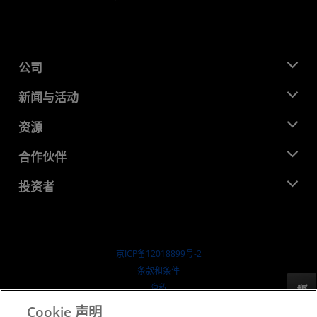
公司
关于 AMD
新闻与活动
管理团队
新闻中心
资源
企业责任
活动
就业机会
开发中心
合作伙伴
媒体库
联系我们
博客
AMD 合作伙伴中心
投资者
成功案例
授权经销商
研讨会
投资者关系
AMD 大学计划
探索资源
财务信息
董事会
京ICP备12018899号-2
治理文件
​条款和条件
SEC 报告
隐私
反馈
商标
Cookie 声明