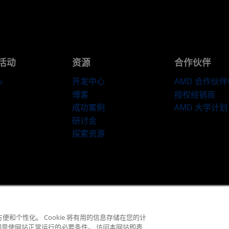
活动
资源
合作伙伴
心
开发中心
AMD 合作伙
博客
授权经销商
成功案例
AMD 大学计划
研讨会
探索资源
​条款和条件
隐私
商标
供应链透明度
公开公平竞争
英国税收策略
C
© 2026 Advanced Micro Devices, Inc.
便和个性化。 Cookie 将有用的信息存储在您的计
们是使网站正常运行的必要条件。 访问本网站即表