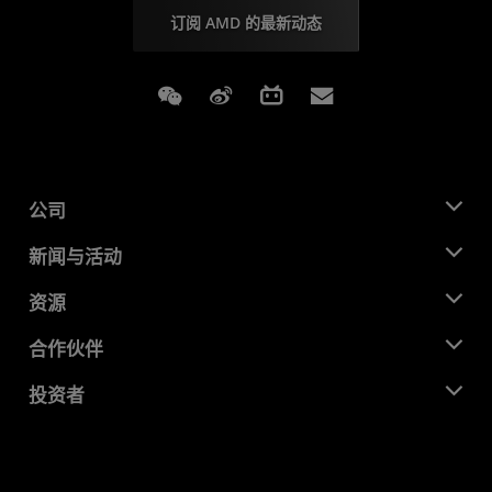
订阅 AMD 的最新动态
Weixin
Weibo
Bilibili
Subscriptions
公司
关于 AMD
新闻与活动
管理团队
新闻中心
资源
企业责任
活动
就业机会
开发中心
合作伙伴
媒体库
联系我们
博客
AMD 合作伙伴中心
投资者
成功案例
授权经销商
研讨会
投资者关系
AMD 大学计划
探索资源
财务信息