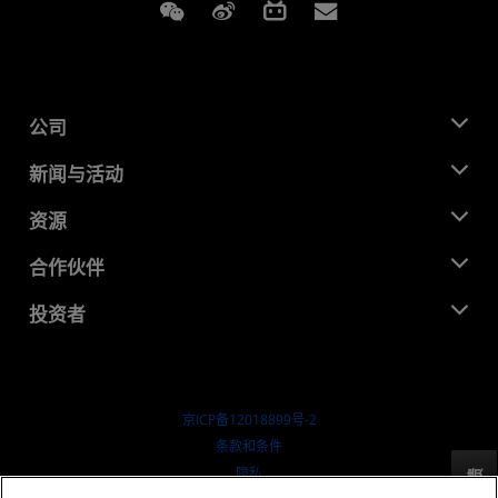
Weixin
Weibo
Bilibili
Subscriptions
公司
关于 AMD
新闻与活动
管理团队
新闻中心
资源
企业责任
活动
就业机会
开发中心
合作伙伴
媒体库
联系我们
博客
AMD 合作伙伴中心
投资者
成功案例
授权经销商
研讨会
投资者关系
AMD 大学计划
探索资源
财务信息
董事会
京ICP备12018899号-2
治理文件
​条款和条件
SEC 报告
隐私
反馈