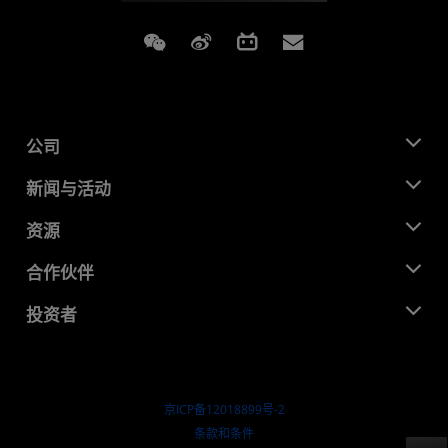
Weixin
Weibo
Bilibili
Subscriptions
公司
关于 AMD
新闻与活动
管理团队
新闻中心
资源
企业责任
活动
就业机会
开发中心
合作伙伴
媒体库
联系我们
博客
AMD 合作伙伴中心
投资者
成功案例
授权经销商
研讨会
投资者关系
AMD 大学计划
探索资源
财务信息
董事会
京ICP备12018899号-2
治理文件
​条款和条件