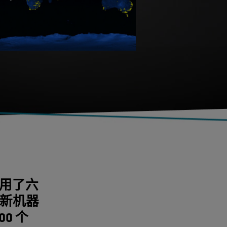
用了六
。新机器
00 个