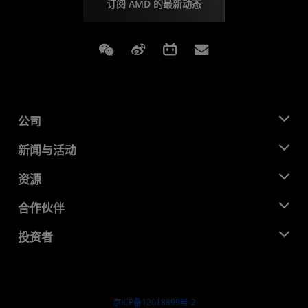
订阅 AMD 的最新动态
Weixin
Weibo
Bilibili
Subscriptions
公司
关于 AMD
新闻与活动
管理团队
新闻中心
资源
企业责任
活动
就业机会
开发中心
合作伙伴
媒体库
联系我们
博客
AMD 合作伙伴中心
投资者
成功案例
授权经销商
研讨会
投资者关系
AMD 大学计划
探索资源
财务信息
董事会
京ICP备12018899号-2