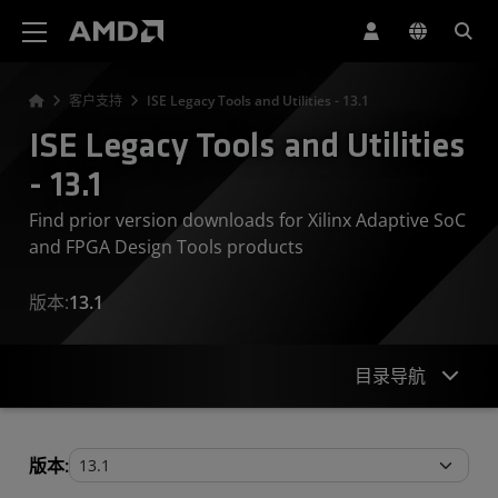
AMD 网站无障碍声明
客户支持
ISE Legacy Tools and Utilities - 13.1
ISE Legacy Tools and Utilities
- 13.1
Find prior version downloads for Xilinx Adaptive SoC
and FPGA Design Tools products
版本:
13.1
目录导航
Legacy Tools and Utilities
版本: