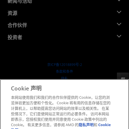
新闻与活动
管理团队
新闻中心
资源
企业责任
活动
就业机会
开发中心
合作伙伴
媒体库
联系我们
博客
AMD 合作伙伴中心
投资者
成功案例
授权经销商
研讨会
投资者关系
AMD 大学计划
探索资源
财务信息
董事会
京ICP备12018899号-2
治理文件
​条款和条件
SEC 报告
隐私
反馈
商标
Cookie 声明
供应链透明度
本网站使用我们和我们的合作伙伴提供的 Cookie，让您的浏
公开公平竞争
览体验更加方便和个性化。 Cookie 将有用的信息存储在您的
英国税收策略
计算机上，以帮助提高您访问网站的效率以及相关性。 在某
Cookie 政策
些情况下，它们是使网站正常运行的必要条件。 访问本网站
即表示，您授权我们使用并同意使用 Cookie 政策中列出的
Cookie 设置
Cookie。 有关更多信息，请参阅 AMD 的
隐私声明
和
Cookie