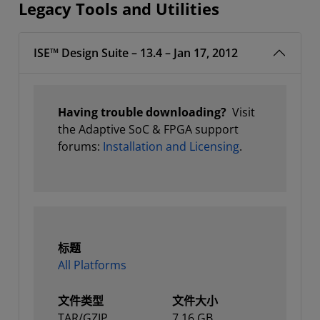
Legacy Tools and Utilities
ISE™ Design Suite – 13.4 – Jan 17, 2012
Having trouble downloading?
Visit
the Adaptive SoC & FPGA
support
forums:
Installation and Licensing
.
标题
All Platforms
文件类型
文件大小
TAR/GZIP
7.16 GB