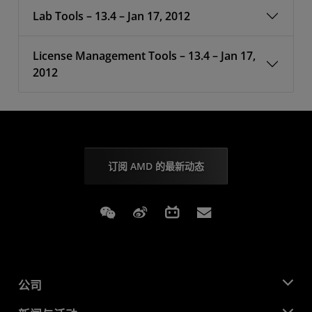
Lab Tools – 13.4 – Jan 17, 2012
License Management Tools – 13.4 – Jan 17,
2012
订阅 AMD 的最新动态
Weixin
Weibo
Bilibili
Subscriptions
公司
关于 AMD