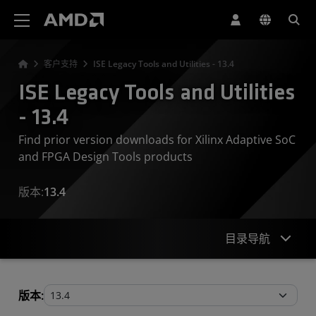
AMD 网站无障碍声明
客户支持
ISE Legacy Tools and Utilities - 13.4
ISE Legacy Tools and Utilities
- 13.4
Find prior version downloads for Xilinx Adaptive SoC
and FPGA Design Tools products
版本:
13.4
目录导航
Legacy Tools and Utilities
版本: