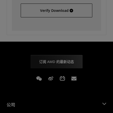
Hewlett Packard 7000 Dat
Verify Download
订阅 AMD 的最新动态
Weixin
Weibo
Bilibili
Subscriptions
公司