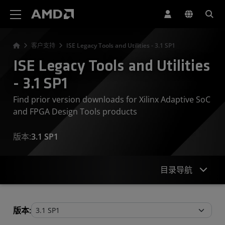
AMD 网站无障碍声明
客户支持
ISE Legacy Tools and Utilities - 3.1 SP1
ISE Legacy Tools and Utilities
- 3.1 SP1
Find prior version downloads for Xilinx Adaptive SoC
and FPGA Design Tools products
版本:
3.1 SP1
目录导航
Legacy Tools and Utilities
版本: