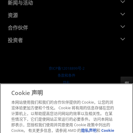
关于 AMD
新闻与活动
管理团队
新闻中心
资源
企业责任
活动
就业机会
开发中心
合作伙伴
媒体库
联系我们
博客
AMD 合作伙伴中心
投资者
成功案例
授权经销商
研讨会
投资者关系
AMD 大学计划
探索资源
财务信息
董事会
京ICP备12018899号-2
治理文件
​条款和条件
SEC 报告
隐私
反馈
商标
Cookie 声明
供应链透明度
本网站使用我们和我们的合作伙伴提供的 Cookie，让您的浏
公开公平竞争
览体验更加方便和个性化。 Cookie 将有用的信息存储在您的
英国税收策略
计算机上，以帮助提高您访问网站的效率以及相关性。 在某
Cookie 政策
些情况下，它们是使网站正常运行的必要条件。 访问本网站
即表示，您授权我们使用并同意使用 Cookie 政策中列出的
Cookie 设置
Cookie。 有关更多信息，请参阅 AMD 的
隐私声明
和
Cookie