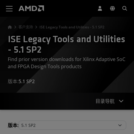
AMD 网站无障碍声明
客户支持
ISE Legacy Tools and Utilities - 5.1 SP2
ISE Legacy Tools and Utilities
- 5.1 SP2
Find prior version downloads for Xilinx Adaptive SoC
and FPGA Design Tools products
版本:
5.1 SP2
目录导航
Legacy Tools and Utilities
版本: