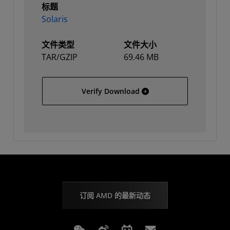
标题
Solaris
文件类型
文件大小
TAR/GZIP
69.46 MB
Solaris
Verify Download
订阅 AMD 的最新动态
Weixin
Weibo
Bilibili
Subscriptions