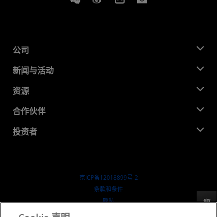
公司
关于 AMD
新闻与活动
管理团队
新闻中心
资源
企业责任
活动
就业机会
开发中心
合作伙伴
媒体库
联系我们
博客
AMD 合作伙伴中心
投资者
成功案例
授权经销商
研讨会
投资者关系
AMD 大学计划
探索资源
财务信息
董事会
京ICP备12018899号-2
治理文件
​条款和条件
SEC 报告
隐私
反馈
商标