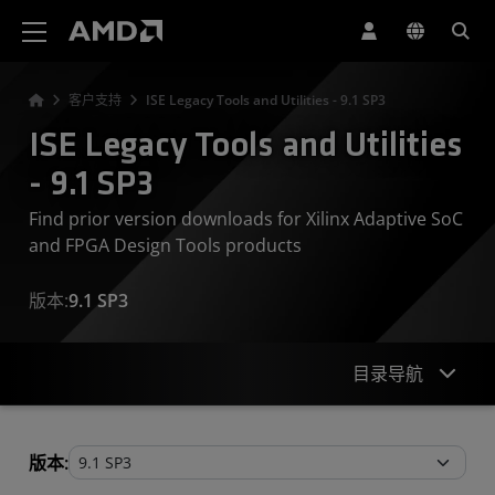
AMD 网站无障碍声明
客户支持
ISE Legacy Tools and Utilities - 9.1 SP3
ISE Legacy Tools and Utilities
- 9.1 SP3
Find prior version downloads for Xilinx Adaptive SoC
and FPGA Design Tools products
版本:
9.1 SP3
目录导航
Legacy Tools and Utilities
版本: