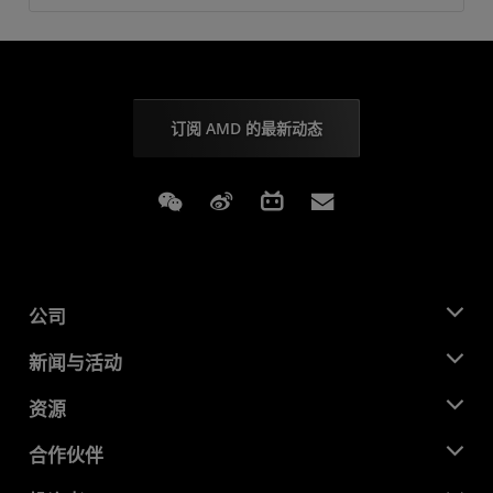
订阅 AMD 的最新动态
Weixin
Weibo
Bilibili
Subscriptions
公司
关于 AMD
新闻与活动
管理团队
新闻中心
资源
企业责任
活动
就业机会
开发中心
合作伙伴
媒体库
联系我们
博客