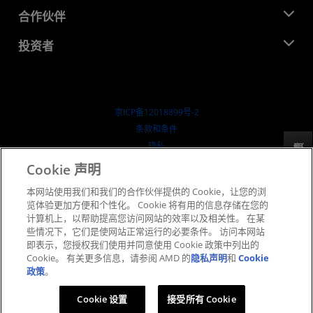
活动
就业机会
开发中心
合作伙伴
媒体库
联系我们
博客
AMD 合作伙伴中心
投资者
成功案例
授权经销商
研讨会
投资者关系
AMD 大学计划
探索资源
财务信息
董事会
京ICP备12018899号-2
治理文件
​条款和条件
SEC 报告
隐私
反馈
商标
Cookie 声明
供应链透明度
本网站使用我们和我们的合作伙伴提供的 Cookie，让您的浏
公开公平竞争
览体验更加方便和个性化。 Cookie 将有用的信息存储在您的
英国税收策略
计算机上，以帮助提高您访问网站的效率以及相关性。 在某
Cookie 政策
些情况下，它们是使网站正常运行的必要条件。 访问本网站
即表示，您授权我们使用并同意使用 Cookie 政策中列出的
Cookie 设置
Cookie。 有关更多信息，请参阅 AMD 的
隐私声明
和
Cookie
政策
。
© 2026 Advanced Micro Devices, Inc.
Cookie 设置
接受所有 Cookie