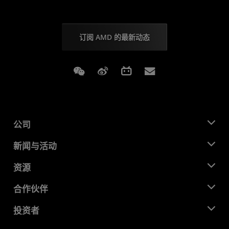
订阅 AMD 的最新动态
Weixin
Weibo
Bilibili
Subscriptions
公司
关于 AMD
新闻与活动
管理团队
新闻中心
资源
企业责任
活动
就业机会
开发中心
合作伙伴
媒体库
联系我们
博客
AMD 合作伙伴中心
投资者
成功案例
授权经销商
研讨会