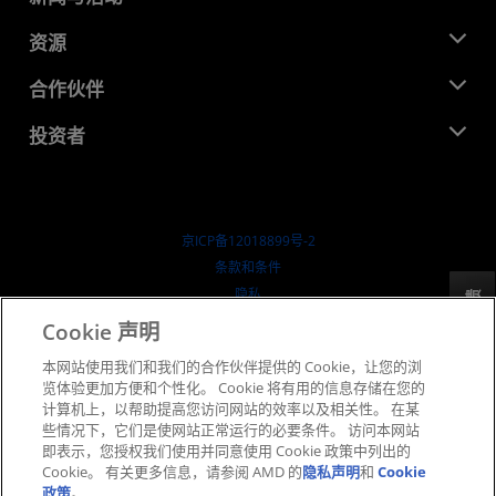
管理团队
新闻中心
资源
企业责任
活动
就业机会
开发中心
合作伙伴
媒体库
联系我们
博客
AMD 合作伙伴中心
投资者
成功案例
授权经销商
研讨会
投资者关系
AMD 大学计划
探索资源
财务信息
董事会
京ICP备12018899号-2
治理文件
​条款和条件
SEC 报告
隐私
反馈
商标
Cookie 声明
供应链透明度
本网站使用我们和我们的合作伙伴提供的 Cookie，让您的浏
公开公平竞争
览体验更加方便和个性化。 Cookie 将有用的信息存储在您的
英国税收策略
计算机上，以帮助提高您访问网站的效率以及相关性。 在某
Cookie 政策
些情况下，它们是使网站正常运行的必要条件。 访问本网站
即表示，您授权我们使用并同意使用 Cookie 政策中列出的
Cookie 设置
Cookie。 有关更多信息，请参阅 AMD 的
隐私声明
和
Cookie
政策
。