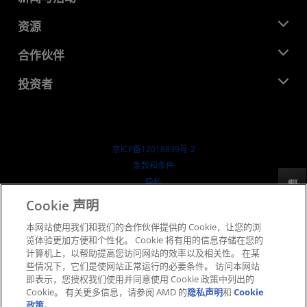
管理团队
新闻中心
资源
企业责任
活动
就业机会
开发中心
合作伙伴
媒体库
联系我们
博客
AMD 合作伙伴中心
投资者
成功案例
授权经销商
研讨会
投资者关系
AMD 大学计划
探索资源
财务信息
董事会
京ICP备12018899号-2
治理文件
​条款和条件
SEC 报告
隐私
反馈
商标
Cookie 声明
供应链透明度
本网站使用我们和我们的合作伙伴提供的 Cookie，让您的浏
公开公平竞争
览体验更加方便和个性化。 Cookie 将有用的信息存储在您的
英国税收策略
计算机上，以帮助提高您访问网站的效率以及相关性。 在某
Cookie 政策
些情况下，它们是使网站正常运行的必要条件。 访问本网站
即表示，您授权我们使用并同意使用 Cookie 政策中列出的
Cookie 设置
Cookie。 有关更多信息，请参阅 AMD 的
隐私声明
和
Cookie
政策
。