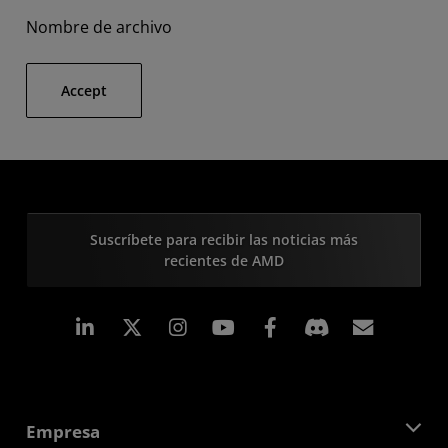
Nombre de archivo
Accept
Suscríbete para recibir las noticias más
recientes de AMD
LinkedIn
Instagram
Facebook
Suscri
Empresa