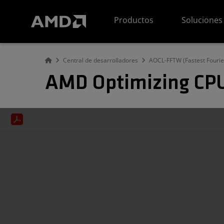
Declaración de accesibilidad del sitio web de AMD
Productos
Soluciones
Central de desarrolladores
AOCL-FFTW (Fastest Fourie
AMD Optimizing CPU