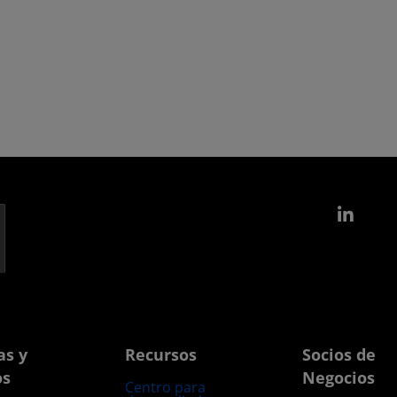
Link
as y
Recursos
Socios de
os
Negocios
Centro para