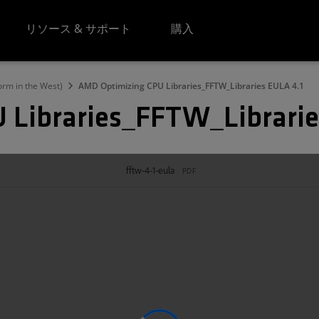
リソース & サポート
購入
orm in the West)
AMD Optimizing CPU Libraries_FFTW_Libraries EULA 4.1
 Libraries_FFTW_Librarie