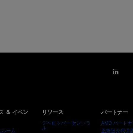
Link
ス ＆ イベン
リソース
パートナー
デベロッパー セントラ
AMD パートナ
ル
正規販売代理
スルーム