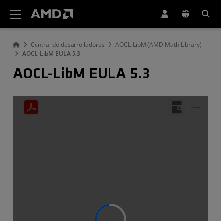
Declaración de accesibilidad del sitio web de AMD
Central de desarrolladores
AOCL-LibM (AMD Math Library)
AOCL-LibM EULA 5.3
AOCL-LibM EULA 5.3