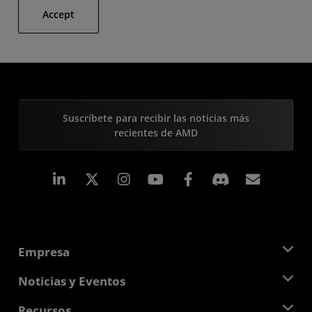
Accept
Suscríbete para recibir las noticias más
recientes de AMD
LinkedIn
Instagram
Facebook
Suscri
Empresa
Acerca de AMD
Noticias y Eventos
Equipo Directivo
Sala de prensa
Recursos