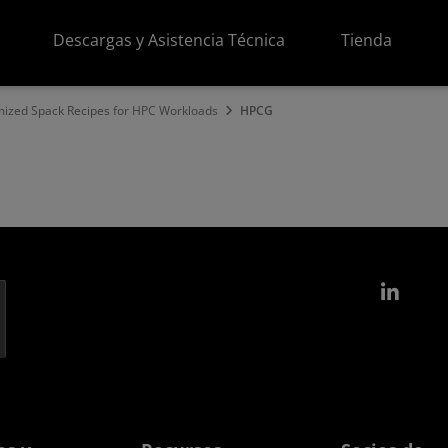
Descargas y Asistencia Técnica
Tienda
ized Spack Recipes for HPC Workloads
HPCG
Link