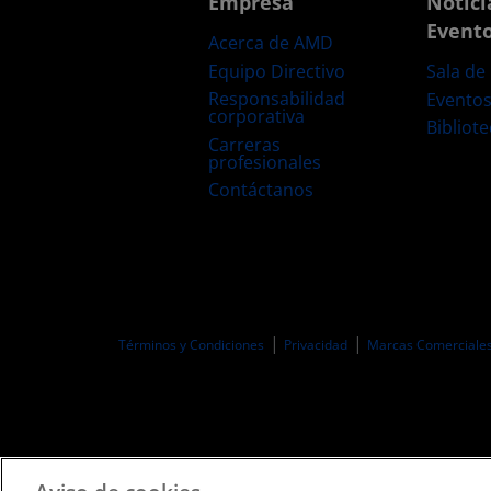
Empresa
Notici
Event
Acerca de AMD
Equipo Directivo
Sala de
Responsabilidad
Evento
corporativa
Bibliot
Carreras
profesionales
Contáctanos
Términos y Condiciones
Privacidad
Marcas Comerciale