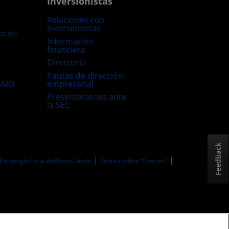
Inversionistas
Relaciones con
Inversionistas
ocios
Información
financiera
s
Directorio
Pautas de dirección
empresarial
 AMD
Presentaciones ante
la SEC
Feedback
Estrategia fiscal del Reino Unido
Política sobre “Cookies”