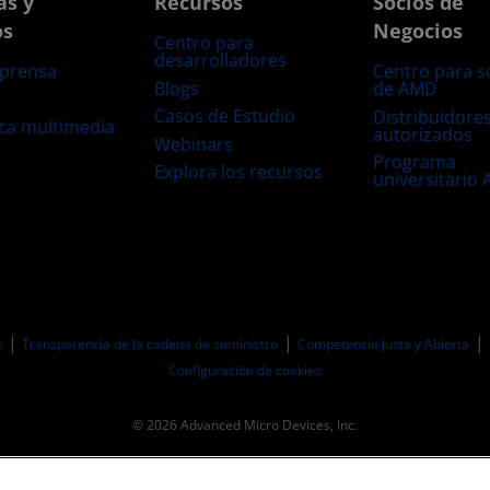
as y
Recursos
Socios de
os
Negocios
Centro para
desarrolladores
 prensa
Centro para s
Blogs
de AMD
s
Casos de Estudio
Distribuidore
eca multimedia
autorizados
Webinars
Programa
Explora los recursos
universitario
s
Transparencia de la cadena de suministro
Competencia Justa y Abierta
Configuración de cookies
© 2026 Advanced Micro Devices, Inc.