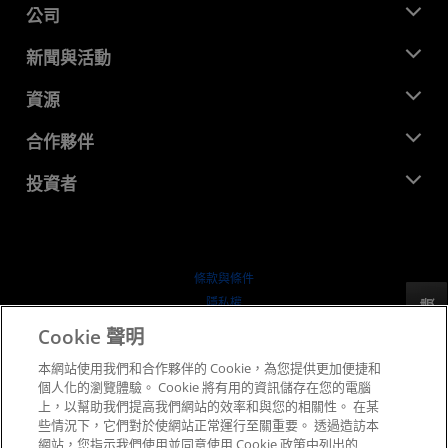
公司
關於 AMD
新聞與活動
管理團隊
新聞室
資源
企業責任
活動
招聘
開發者中心
合作夥伴
媒體庫
聯絡我們
部落格
AMD 合作夥伴中心
投資者
案例研究
授權經銷商
網路研討會
投資者關係
AMD 大學計畫
探索資源
財務資訊
董事會
條款與條件
治理文件
隱私權
反馈
行情走勢
商標
Cookie 聲明
供应链透明度
本網站使用我們和合作夥伴的 Cookie，為您提供更加便捷和
公平公開競爭
個人化的瀏覽體驗。 Cookie 將有用的資訊儲存在您的電腦
英國稅務策略
上，以幫助我們提高我們網站的效率和與您的相關性。 在某
Cookie 政策
些情況下，它們對於使網站正常運行至關重要。 透過造訪本
網站，您指示我們使用並同意使用 Cookie 政策中列出的
Cookie 設定