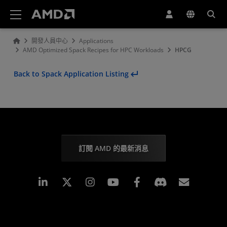
AMD 網站無障礙聲明
開發人員中心
Applications
AMD Optimized Spack Recipes for HPC Workloads
HPCG
Back to Spack Application Listing
訂閱 AMD 的最新消息
Linkedin
Instagram
Facebook
訂閱