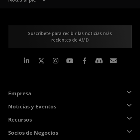
Suscríbete para recibir las noticias más
recientes de AMD
LinkedIn
Instagram
Facebook
Suscri
Empresa
Acerca de AMD
Noticias y Eventos
Equipo Directivo
Sala de prensa
Recursos
Responsabilidad corporativa
Eventos
Carreras profesionales
Centro para desarrolladores
Socios de Negocios
Biblioteca multimedia
Contáctanos
Blogs