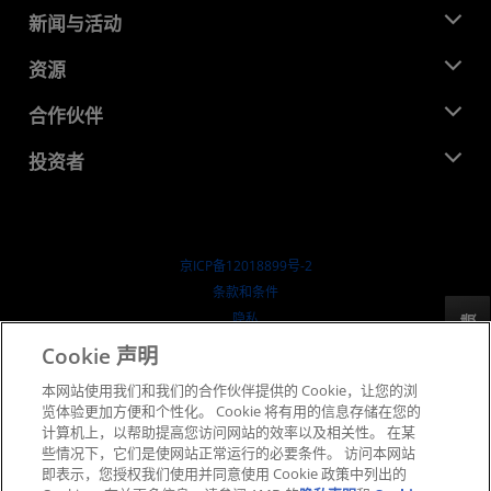
关于 AMD
新闻与活动
管理团队
新闻中心
资源
企业责任
活动
就业机会
开发中心
合作伙伴
媒体库
联系我们
博客
AMD 合作伙伴中心
投资者
成功案例
授权经销商
研讨会
投资者关系
AMD 大学计划
探索资源
财务信息
董事会
京ICP备12018899号-2
治理文件
​条款和条件
SEC 报告
隐私
反馈
商标
Cookie 声明
供应链透明度
本网站使用我们和我们的合作伙伴提供的 Cookie，让您的浏
公开公平竞争
览体验更加方便和个性化。 Cookie 将有用的信息存储在您的
英国税收策略
计算机上，以帮助提高您访问网站的效率以及相关性。 在某
Cookie 政策
些情况下，它们是使网站正常运行的必要条件。 访问本网站
即表示，您授权我们使用并同意使用 Cookie 政策中列出的
Cookie 设置