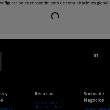
configuración de consentimiento de comunicaciones global 
Cargando...
Link
as y
Recursos
Socios de
os
Negocios
Centro para
desarrolladores
 prensa
Centro para s