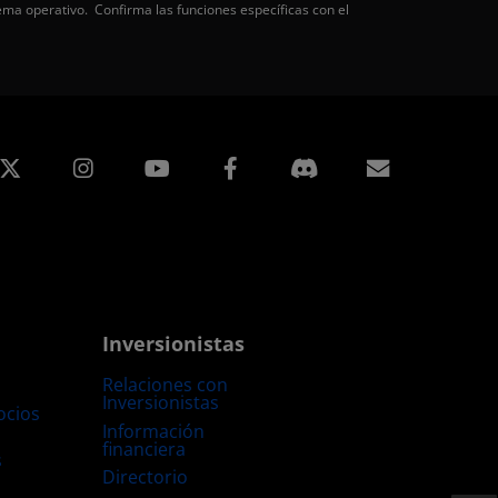
ema operativo. Confirma las funciones específicas con el
edIn
Instagram
Facebook
Suscripci
Inversionistas
Relaciones con
Inversionistas
ocios
Información
financiera
s
Directorio