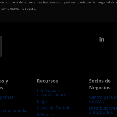
ón por parte de terceros. Las funciones compatibles pueden variar según el sist
er completamente seguro.
Link
as y
Recursos
Socios de
os
Negocios
Centro para
desarrolladores
 prensa
Centro para s
Blogs
de AMD
s
Casos de Estudio
Distribuidore
eca multimedia
autorizados
Webinars