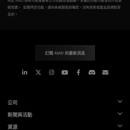
特定 AMD 技術可能需要第三方的啟用或啟動。支援的功能可能會因作業系
統而異。 如需特定功能，請向系統製造商確認。沒有技術或產品是絕對安
全的。
訂閱 AMD 的最新消息
Linkedin
Instagram
Facebook
訂閱
公司
關於 AMD
新聞與活動
管理團隊
新聞室
資源
企業責任