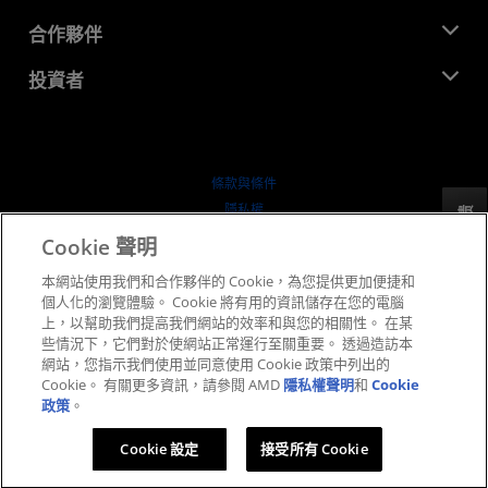
活動
招聘
開發者中心
合作夥伴
媒體庫
聯絡我們
部落格
AMD 合作夥伴中心
投資者
案例研究
授權經銷商
網路研討會
投資者關係
AMD 大學計畫
探索資源
財務資訊
董事會
條款與條件
治理文件
隱私權
反馈
行情走勢
商標
Cookie 聲明
供应链透明度
本網站使用我們和合作夥伴的 Cookie，為您提供更加便捷和
公平公開競爭
個人化的瀏覽體驗。 Cookie 將有用的資訊儲存在您的電腦
英國稅務策略
上，以幫助我們提高我們網站的效率和與您的相關性。 在某
Cookie 政策
些情況下，它們對於使網站正常運行至關重要。 透過造訪本
網站，您指示我們使用並同意使用 Cookie 政策中列出的
Cookie 設定
Cookie。 有關更多資訊，請參閱 AMD
隱私權聲明
和
Cookie
政策
。
© 2026 Advanced Micro Devices, Inc.
Cookie 設定
接受所有 Cookie