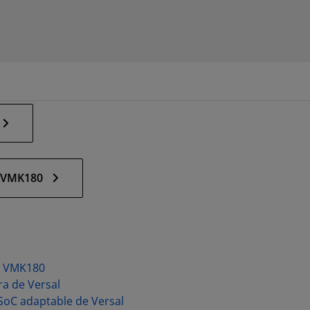
e VMK180
de VMK180
ra de Versal
 SoC adaptable de Versal