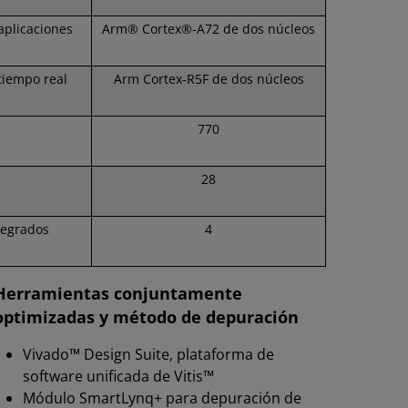
aplicaciones
Arm® Cortex®-A72 de dos núcleos
tiempo real
Arm Cortex-R5F de dos núcleos
770
28
tegrados
4
Herramientas conjuntamente
optimizadas y método de depuración
Vivado™ Design Suite, plataforma de
software unificada de Vitis™
Módulo SmartLynq+ para depuración de