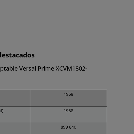
destacados
aptable Versal Prime XCVM1802-
1968
l)
1968
899 840