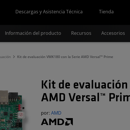
Descargas y Asistencia Técnica
Tienda
Información del producto
Recursos
Accesorios
luación
Kit de evaluación VMK180 con la Serie AMD Versal™ Prime
Kit de evaluación
AMD Versal™ Pri
por:
AMD