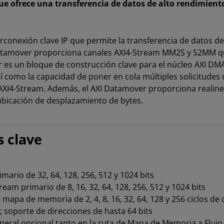
e ofrece una transferencia de datos de alto rendimien
erconexión clave IP que permite la transferencia de datos d
 Datamover proporciona canales AXI4-Stream MM2S y S2MM 
es un bloque de construcción clave para el núcleo AXI DMA 
í como la capacidad de poner en cola múltiples solicitudes d
XI4-Stream. Además, el AXI Datamover proporciona realinea
ubicación de desplazamiento de bytes.
s clave
ario de 32, 64, 128, 256, 512 y 1024 bits
am primario de 8, 16, 32, 64, 128, 256, 512 y 1024 bits
mapa de memoria de 2, 4, 8, 16, 32, 64, 128 y 256 ciclos de
; soporte de direcciones de hasta 64 bits
eral opcional tanto en la ruta de Mapa de Memoria a Flujo