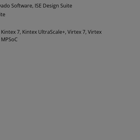
vado Software, ISE Design Suite
ite
, Kintex 7, Kintex UltraScale+, Virtex 7, Virtex
e+ MPSoC