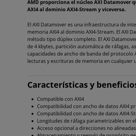
AMD proporciona el núcleo AXI Datamover qu
AXI4 al dominio AXI4-Stream y viceversa.
El AXI Datamover es una infraestructura de int
memoria AXI4 al dominio AXI4-Stream. El AXI
método tipo dúplex completo. El AXI Datamover 
de 4 kbytes, partición automática de ráfagas, as
capacidades de ancho de banda del protocolo A
lecturas y escrituras de memoria en cualquier 
Características y beneficio
Compatible con AXI4
Compatibilidad con ancho de datos AXI4 prim
Compatibilidad con ancho de datos AXI4-Stre
Longitudes de ráfaga parametrizables en el 
Acceso opcional a direcciones no alineadas
Almacenamiento y reenvío de propósito gen