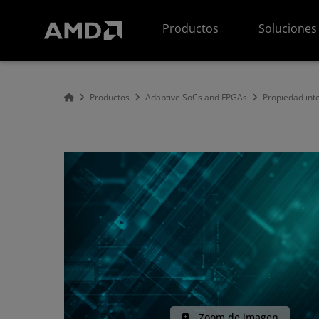
Declaración de accesibilidad del sitio web de AMD
Productos
Soluciones
Productos
Adaptive SoCs and FPGAs
Propiedad inte
Zoom de imagen