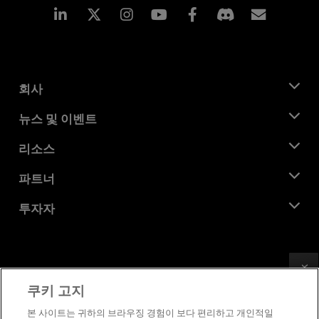
Linkedin
Instagram
Facebook
구독
회사
AMD 소개
뉴스 및 이벤트
관리팀
뉴스룸
리소스
기업의 사회적 책임
이벤트
채용
개발자 센트럴
파트너
미디어 라이브러리
문의하기
블로그
AMD 파트너 허브
투자자
사례 연구
공식 유통업체
웨비나
투자자 관계
AMD 대학 프로그램
리소스 살펴보기
재무 정보
이사위원회
Feedback
이용약관
쿠키 고지
거버넌스 문서
프라이버시
SEC 신고서
상표
본 사이트는 귀하의 브라우징 경험이 보다 편리하고 개인적일