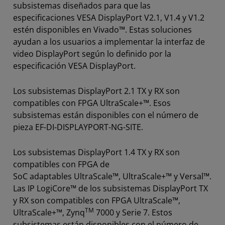
subsistemas diseñados para que las
especificaciones VESA DisplayPort V2.1, V1.4 y V1.2
estén disponibles en Vivado™. Estas soluciones
ayudan a los usuarios a implementar la interfaz de
video DisplayPort según lo definido por la
especificación VESA DisplayPort.
Los subsistemas DisplayPort 2.1 TX y RX son
compatibles con FPGA UltraScale+™. Esos
subsistemas están disponibles con el número de
pieza EF-DI-DISPLAYPORT-NG-SITE.
Los subsistemas DisplayPort 1.4 TX y RX son
compatibles con FPGA de
SoC adaptables UltraScale™, UltraScale+™ y Versal™.
Las IP LogiCore™ de los subsistemas DisplayPort TX
y RX son compatibles con FPGA UltraScale™,
TM
UltraScale+™, Zynq
7000 y Serie 7. Estos
subsistemas están disponibles con el número de