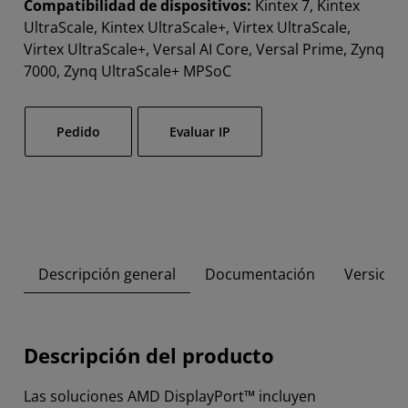
Compatibilidad de dispositivos:
Kintex 7, Kintex
UltraScale, Kintex UltraScale+, Virtex UltraScale,
Virtex UltraScale+, Versal AI Core, Versal Prime, Zynq
7000, Zynq UltraScale+ MPSoC
Pedido
Evaluar IP
Descripción general
Documentación
Versione
Descripción del producto
Las soluciones AMD DisplayPort™ incluyen