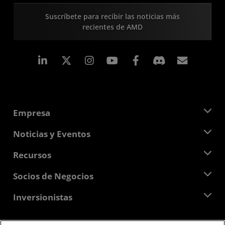
Suscríbete para recibir las noticias más
recientes de AMD
LinkedIn
Instagram
Facebook
Suscri
Empresa
Acerca de AMD
Noticias y Eventos
Equipo Directivo
Sala de prensa
Recursos
Responsabilidad corporativa
Eventos
Carreras profesionales
Centro para desarrolladores
Socios de Negocios
Biblioteca multimedia
Contáctanos
Blogs
Centro para socios de AMD
Inversionistas
Casos de Estudio
Distribuidores autorizados
Webinars
Relaciones con Inversionistas
Programa universitario AMD