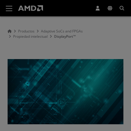
Declaración de accesibilidad del sitio web de AMD
Productos
Adaptive SoCs and FPGAs
Propiedad intelectual
DisplayPort™