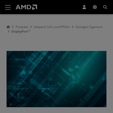
Erklärung zur Barrierefreiheit auf der AMD Website
Produkte
Adaptive SoCs and FPGAs
Geistiges Eigentum
DisplayPort™