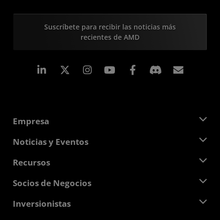
Suscríbete para recibir las noticias más
recientes de AMD
LinkedIn
Instagram
Facebook
Suscri
Empresa
Acerca de AMD
Noticias y Eventos
Equipo Directivo
Sala de prensa
Recursos
Responsabilidad corporativa
Eventos
Carreras profesionales
Centro para desarrolladores
Socios de Negocios
Biblioteca multimedia
Contáctanos
Blogs
Centro para socios de AMD
Inversionistas
Casos de Estudio
Distribuidores autorizados
Webinars