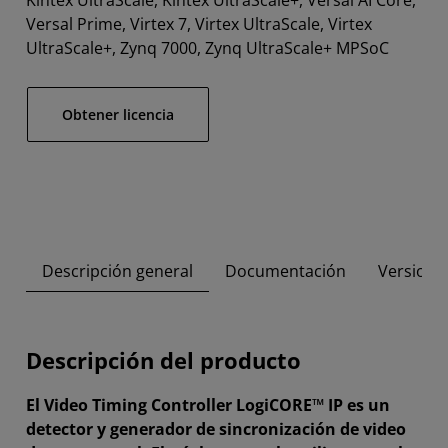
Kintex UltraScale, Kintex UltraScale+, Versal AI Core,
Versal Prime, Virtex 7, Virtex UltraScale, Virtex
UltraScale+, Zynq 7000, Zynq UltraScale+ MPSoC
Obtener licencia
Descripción general
Documentación
Versione
Descripción del producto
El Video Timing Controller LogiCORE™ IP es un
detector y generador de sincronización de video