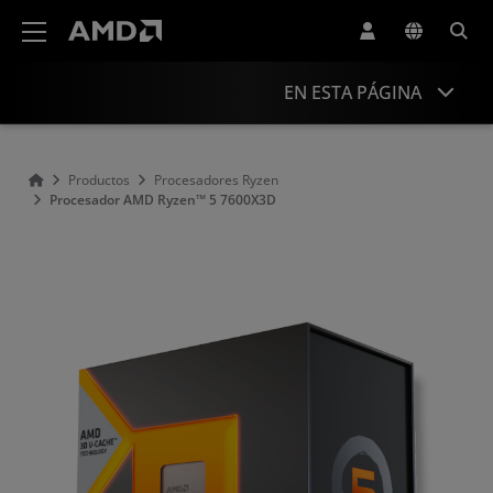
Declaración de accesibilidad del sitio web de AMD
EN ESTA PÁGINA
Descripción general
Productos
Procesadores Ryzen
Procesador AMD Ryzen™ 5 7600X3D
Especificaciones
Controladores y recursos