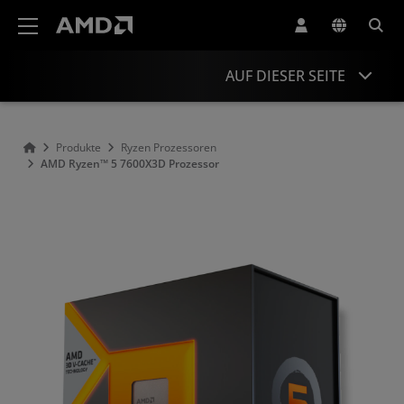
Erklärung zur Barrierefreiheit auf der AMD Website
AUF DIESER SEITE
Übersicht
Produkte
Ryzen Prozessoren
AMD Ryzen™ 5 7600X3D Prozessor
Technische Daten
Treiber und Ressourcen