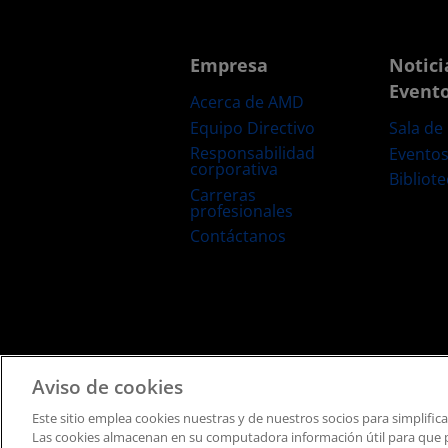
Empresa
Notici
Event
Acerca de AMD
Equipo Directivo
Sala de
Responsabilidad
Evento
corporativa
Bibliot
Carreras
profesionales
Contáctanos
Términos y Condiciones
Privacidad
Marcas Comerciale
Aviso de cookies
Este sitio emplea cookies nuestras y de nuestros socios para simplific
Las cookies almacenan en su computadora información útil para que po