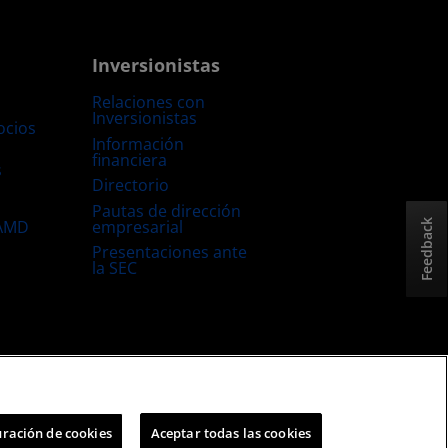
Inversionistas
Relaciones con
Inversionistas
ocios
Información
financiera
s
Directorio
Pautas de dirección
empresarial
 AMD
Feedback
Presentaciones ante
la SEC
Estrategia fiscal del Reino Unido
Política sobre “Cookies”
ración de cookies
Aceptar todas las cookies