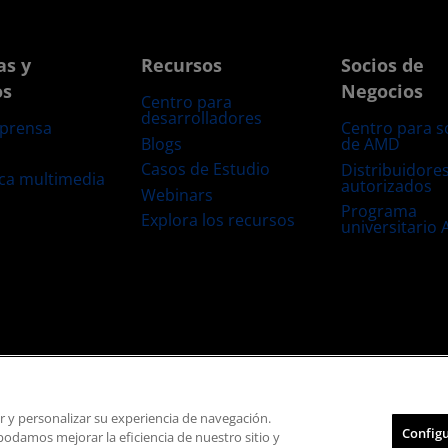
as y
Recursos
Socios de
os
Negocios
Centro para
desarrolladores
 prensa
Centro para s
Blogs
de AMD
s
Casos de Estudio
Distribuidore
eca multimedia
autorizados
Webinars
Programa
Explora los recursos
universitario
s
Transparencia de la cadena de suministro
Competencia Justa y Abierta
Configuración de cookies
ar y personalizar su experiencia de navegación.
Configu
damos mejorar la eficiencia de nuestro sitio y