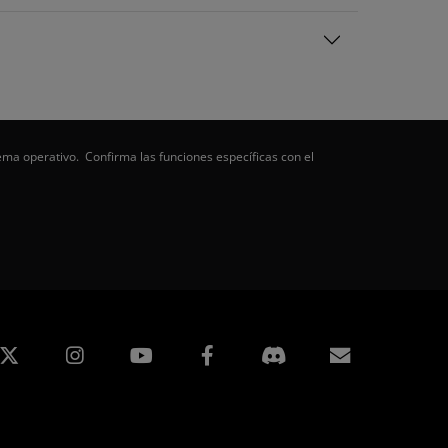
ema operativo. Confirma las funciones específicas con el
edIn
Instagram
Facebook
Suscripci